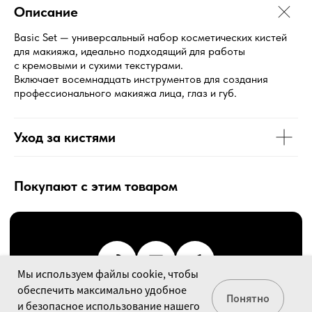
Описание
О бренде
Basic Set — универсальный набор косметических кистей
Оферта
для макияжа, идеально подходящий для работы
Политика
с кремовыми и сухими текстурами.
Контакты
Включает восемнадцать инструментов для создания
Бренд декоративной косметики © 2020-2026
профессионального макияжа лица, глаз и губ.
Сайт разработал:
Дмитрий Кирюшкин
Уход за кистями
Покупают с этим товаром
Мы используем файлы cookie, чтобы
обеспечить максимально удобное
Понятно
и безопасное использование нашего