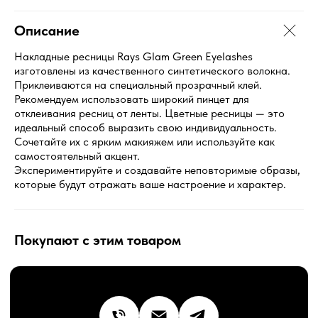
Описание
Накладные ресницы Rays Glam Green Eyelashes
О бренде
изготовлены из качественного синтетического волокна.
Оферта
Приклеиваются на специальный прозрачный клей.
Политика
Рекомендуем использовать широкий пинцет для
Контакты
отклеивания ресниц от ленты. Цветные ресницы — это
Бренд декоративной косметики © 2020-2026
идеальный способ выразить свою индивидуальность.
Сайт разработал:
Дмитрий Кирюшкин
Сочетайте их с ярким макияжем или используйте как
самостоятельный акцент.
Экспериментируйте и создавайте неповторимые образы,
которые будут отражать ваше настроение и характер.
Покупают с этим товаром